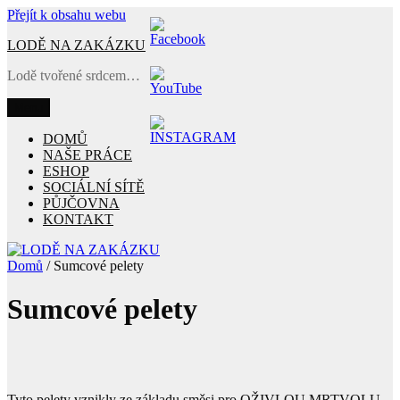
Přejít k obsahu webu
LODĚ NA ZAKÁZKU
Lodě tvořené srdcem…
Menu
DOMŮ
NAŠE PRÁCE
ESHOP
SOCIÁLNÍ SÍTĚ
PŮJČOVNA
KONTAKT
Domů
/ Sumcové pelety
Sumcové pelety
Tyto pelety vznikly ze základu směsi pro OŽIVLOU MRTVOLU.