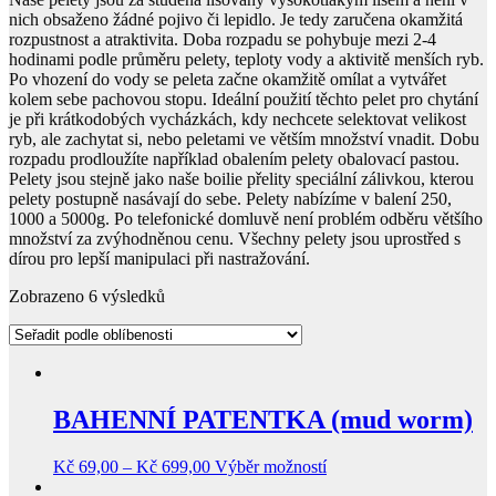
nich obsaženo žádné pojivo či lepidlo. Je tedy zaručena okamžitá
rozpustnost a atraktivita. Doba rozpadu se pohybuje mezi 2-4
hodinami podle průměru pelety, teploty vody a aktivitě menších ryb.
Po vhození do vody se peleta začne okamžitě omílat a vytvářet
kolem sebe pachovou stopu. Ideální použití těchto pelet pro chytání
je při krátkodobých vycházkách, kdy nechcete selektovat velikost
ryb, ale zachytat si, nebo peletami ve větším množství vnadit. Dobu
rozpadu prodloužíte například obalením pelety obalovací pastou.
Pelety jsou stejně jako naše boilie přelity speciální zálivkou, kterou
pelety postupně nasávají do sebe. Pelety nabízíme v balení 250,
1000 a 5000g. Po telefonické domluvě není problém odběru většího
množství za zvýhodněnou cenu. Všechny pelety jsou uprostřed s
dírou pro lepší manipulaci při nastražování.
Zobrazeno 6 výsledků
BAHENNÍ PATENTKA (mud worm)
Kč
69,00
–
Kč
699,00
Výběr možností