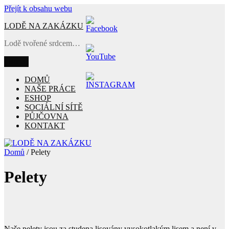
Přejít k obsahu webu
LODĚ NA ZAKÁZKU
Lodě tvořené srdcem…
Menu
DOMŮ
NAŠE PRÁCE
ESHOP
SOCIÁLNÍ SÍTĚ
PŮJČOVNA
KONTAKT
Domů
/ Pelety
Pelety
Naše pelety jsou za studena lisovány vysokotlakým lisem a není v